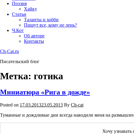
Поэзия
Хайку
Статьи
Таланты и хобби
Пишут все, кому не лень?
Ч.Кот
Об авторе
Контакты
Ch-Cat.ru
Писательский блог
Метка: готика
Миниатюра «Рига в дожде»
Posted on
17.03.2013
23.05.2013
By
Ch-cat
Туманные и дождливые дни всегда наводили меня на размышления.
Хочу узнавать 