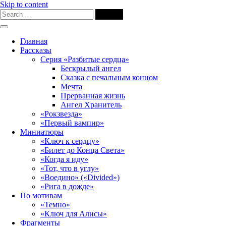
Skip to content
Главная
Рассказы
Серия «Разбитые сердца»
Бескрылый ангел
Сказка с печальным концом
Мечта
Прерванная жизнь
Ангел Хранитель
«Рокзвезда»
«Первый вампир»
Миниатюры
«Ключ к сердцу»
«Билет до Конца Света»
«Когда я иду»
«Тот, что в углу»
«Воедино» («Divided»)
«Рига в дожде»
По мотивам
«Темно»
«Ключ для Алисы»
Фрагменты